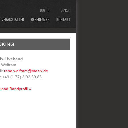
LOG IN
SEARCH
 VERANSTALTER
REFERENZEN
KONTAKT
OKING
ix Liveband
 Wolfram
il:
rene.wolfram@mesix.de
: +49 (1 77) 3 92 69 86
load Bandprofil »