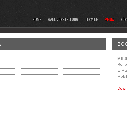
HOME
BANDVORSTELLUNG
TERMINE
MEDIA
FÜR
A
BO
ME’S
René
E-Ma
Mobil
Down