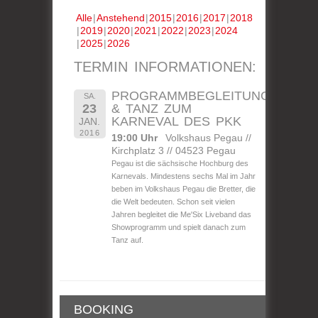
Alle
Anstehend
2015
2016
2017
2018
2019
2020
2021
2022
2023
2024
2025
2026
TERMIN INFORMATIONEN:
PROGRAMMBEGLEITUNG
SA.
23
& TANZ ZUM
KARNEVAL DES PKK
JAN.
2016
19:00 Uhr
Volkshaus Pegau //
Kirchplatz 3 // 04523 Pegau
Pegau ist die sächsische Hochburg des
Karnevals. Mindestens sechs Mal im Jahr
beben im Volkshaus Pegau die Bretter, die
die Welt bedeuten. Schon seit vielen
Jahren begleitet die Me'Six Liveband das
Showprogramm und spielt danach zum
Tanz auf.
BOOKING