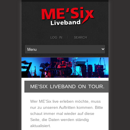
LOG IN
SEARCH
ME’SIX LIVEBAND ON TOUR.
Wer ME’Six live erleben möchte, muss
nur zu unseren Auftritten kommen. Bitte
schaut immer mal wieder auf diese
Seite, die Daten werden ständig
aktualisiert.